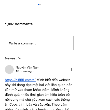
1,007 Comments
What makes a good
UP launched Ce
Write a comment...
language school?
Language Lear
Newest
Nguyễn Văn Nam
10 hours ago
https://bl555.estate/
 Mình biết đến website 
này khi đang đọc một bài viết liên quan nên 
tiện mở vào tham khảo thêm. Mình không 
dành quá nhiều thời gian tìm hiểu toàn bộ 
nội dung mà chủ yếu xem cách các thông 
tin được trình bày và sắp xếp. Theo cảm 
nhận của mình, các chuyên mục được bố 