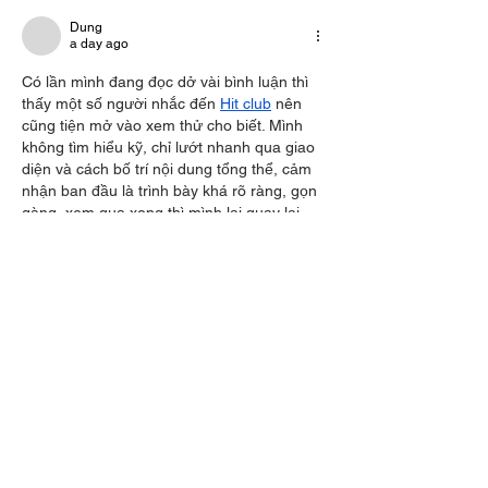
Dung
a day ago
Có lần mình đang đọc dở vài bình luận thì 
thấy một số người nhắc đến 
Hit club
 nên 
cũng tiện mở vào xem thử cho biết. Mình 
không tìm hiểu kỹ, chỉ lướt nhanh qua giao 
diện và cách bố trí nội dung tổng thể, cảm 
nhận ban đầu là trình bày khá rõ ràng, gọn 
gàng, xem qua xong thì mình lại quay lại 
tiếp tục theo dõi những bình luận đang bàn 
luận trước đó.
Like
Reply
Show more comments