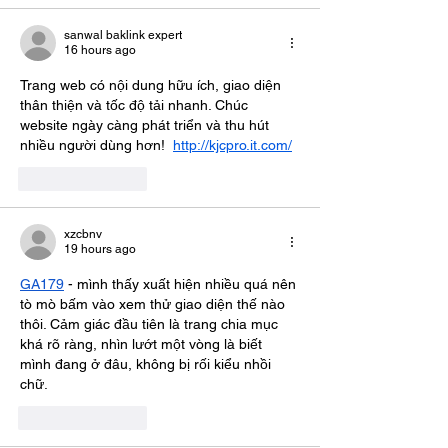
sanwal baklink expert
16 hours ago
Trang web có nội dung hữu ích, giao diện 
thân thiện và tốc độ tải nhanh. Chúc 
website ngày càng phát triển và thu hút 
nhiều người dùng hơn!  
http://kjcpro.it.com/
Like
Reply
xzcbnv
19 hours ago
GA179
 - mình thấy xuất hiện nhiều quá nên 
tò mò bấm vào xem thử giao diện thế nào 
thôi. Cảm giác đầu tiên là trang chia mục 
khá rõ ràng, nhìn lướt một vòng là biết 
mình đang ở đâu, không bị rối kiểu nhồi 
chữ.
Like
Reply