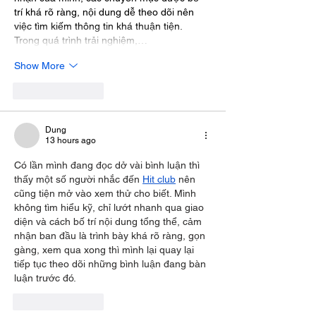
trí khá rõ ràng, nội dung dễ theo dõi nên 
việc tìm kiếm thông tin khá thuận tiện. 
Trong quá trình trải nghiệm,…
Show More
Like
Reply
Dung
13 hours ago
Có lần mình đang đọc dở vài bình luận thì 
thấy một số người nhắc đến 
Hit club
 nên 
cũng tiện mở vào xem thử cho biết. Mình 
không tìm hiểu kỹ, chỉ lướt nhanh qua giao 
diện và cách bố trí nội dung tổng thể, cảm 
nhận ban đầu là trình bày khá rõ ràng, gọn 
gàng, xem qua xong thì mình lại quay lại 
tiếp tục theo dõi những bình luận đang bàn 
luận trước đó.
Like
Reply