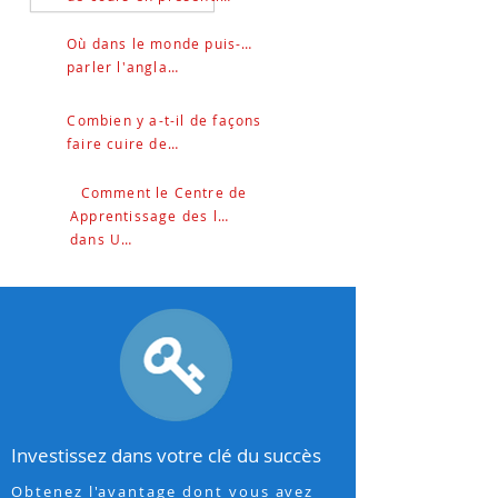
Où dans le monde puis-je
parler l'anglais?
Combien y a-t-il de façons
faire cuire des oeufs?
Comment le Centre de
Apprentissage des langues adapté
dans UP&nbsp;?
Investissez dans votre clé du succès
Obtenez l'avantage dont vous avez