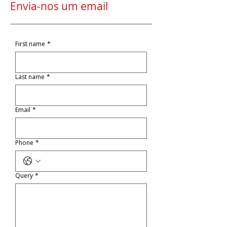
Envia-nos um email
First name
*
Last name
*
Email
*
Phone
*
Query
*